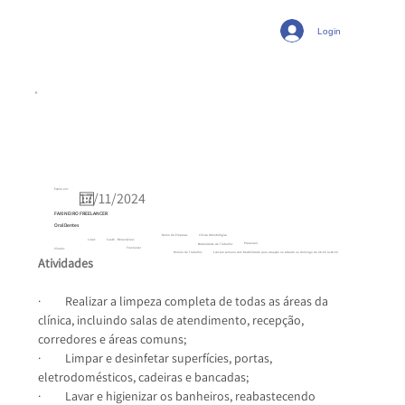
Login
Expira em:
FAXINEIRO FREELANCER
Oral Dentes
Ramo da Empresa:
Clínica Odontológica
Local:
Caeté - Minas Gerais
Presencial
Modalidade de Trabalho:
Freelancer
Vínculo:
1 vez por semana com flexibilidade para atuação no sábado ou domingo de 08:00 às 16:00
Horário de Trabalho:
Atividades
·         Realizar a limpeza completa de todas as áreas da 
clínica, incluindo salas de atendimento, recepção, 
corredores e áreas comuns;
·         Limpar e desinfetar superfícies, portas, 
eletrodomésticos, cadeiras e bancadas;
·         Lavar e higienizar os banheiros, reabastecendo 