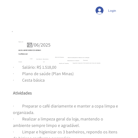
Login
Expira em:
AUXILIAR DE SERVIÇOS GERAIS
Confidencial
Ramo da Empresa:
Madeireira/Depósito de Material de Construção
Local:
Ouro Branco - Minas Gerais
Presencial
Modalidade de Trabalho:
CLT
Vínculo:
Segunda à Sexta de 07:00 às 16:00 com 1 hora de intervalo
Horário de Trabalho:
·         Salário: R$ 1.518,00
·         Plano de saúde (Plan Minas)
·         Cesta básica
Atividades
·         Preparar o café diariamente e manter a copa limpa e 
organizada.
·         Realizar a limpeza geral da loja, mantendo o 
ambiente sempre limpo e agradável.
·         Limpar e higienizar os 3 banheiros, repondo os itens 