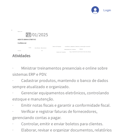
Login
Expira em:
AGENTE ADMINISTRATIVO
Confidencial
Ramo da Empresa:
Consultoria | Assessoria | Mentoria | Automação Comercial
Local:
Ouro Branco - Minas Gerais
Híbrido
Modalidade de Trabalho:
CLT
Vínculo:
Seg a Sext 08:00 às 17:15 com 1 hora de almoço
Horário de Trabalho:
Atividades
·         Ministrar treinamentos presenciais e online sobre 
sistemas ERP e PDV.
·         Cadastrar produtos, mantendo o banco de dados 
sempre atualizado e organizado.
·         Gerenciar equipamentos eletrônicos, controlando 
estoque e manutenção.
·         Emitir notas fiscais e garantir a conformidade fiscal.
·         Verificar e registrar faturas de fornecedores, 
gerenciando contas a pagar.
·         Controlar, emitir e enviar boletos para clientes.
·         Elaborar, revisar e organizar documentos, relatórios 