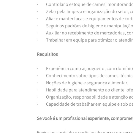
·         Controlar o estoque de carnes, monitor
·         Zelar pela limpeza e organização do seto
·         Afiar e manter facas e equipamentos de co
·         Seguir os padrões de higiene e manipula
·         Auxiliar no recebimento de mercadorias
·         Trabalhar em equipe para otimizar o aten
Requisitos
·         Experiência como açougueiro, com domíni
·         Conhecimento sobre tipos de carnes, técn
·         Noções de higiene e segurança alimentar.
·         Habilidade para atendimento ao cliente, o
·         Organização, responsabilidade e atenção a
·         Capacidade de trabalhar em equipe e sob
Se você é um profissional experiente, compromet
Envie seu currículo e participe do nosso processo