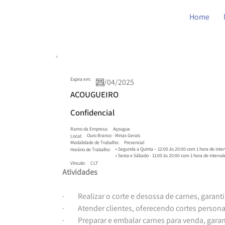
Home
Expira em:
AÇOUGUEIRO
Confidencial
Ramo da Empresa:
Açougue
Ouro Branco - Minas Gerais
Local:
Presencial
Modalidade de Trabalho:
• Segunda a Quinta – 12:00 às 20:00 com 1 hora de inter
Horário de Trabalho:
• Sexta e Sábado - 11:00 às 20:00 com 1 hora de interval
CLT
Vínculo:
Atividades
·         Realizar o corte e desossa de carnes, ga
·         Atender clientes, oferecendo cortes pers
·         Preparar e embalar carnes para venda, gara