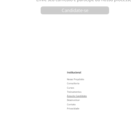
Candidate-se
Institucional
Nosso Propósito
Consultoria
Cursos
Treinamentos
Área do Candidato
Desenvolva+
Contato
Privacidade