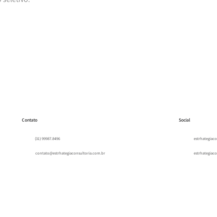
Contato
Social
(31) 99987.8496
estrhategiaco
contato@estrhategiaconsultoria.com.br
estrhategiaco