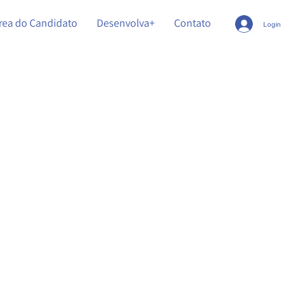
rea do Candidato
Desenvolva+
Contato
Login