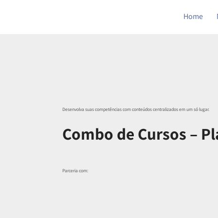
Home
Desenvolva suas competências com conteúdos centralizados em um só lugar.
Combo de Cursos – Pl
Parceria com: