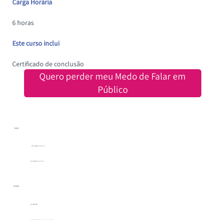
Carga Horária
6 horas
Este curso inclui
Certificado de conclusão
Quero perder meu Medo de Falar em
Público
Social
estrhategiaconsultoria
estrhategiaconsultoria
Contato
(31) 99987.8496
contato@estrhategiaconsultoria.com.br