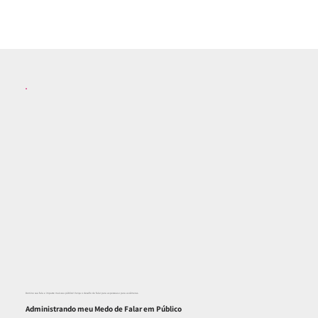
Domine sua fala e impacte mais seu público! Vença o desafio de falar para as pessoas e para as câmeras.
Administrando meu Medo de Falar em Público