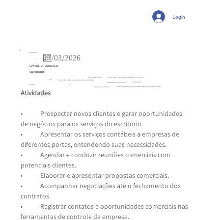
Login
Expira em:
CONSULTOR COMERCIAL
Confidencial
Ramo da Empresa:
Home Office - Empresa em Conselheiro Lafaiete
Local:
Home Office - Empresa em Conselheiro Lafaiete
Home Office
Modalidade de Trabalho:
PJ
Vínculo:
Trabalho orientado por metas/sem definição de horário fixo
Horário de Trabalho:
Atividades
•	Prospectar novos clientes e gerar oportunidades 
de negócios para os serviços do escritório.
•	Apresentar os serviços contábeis a empresas de 
diferentes portes, entendendo suas necessidades.
•	Agendar e conduzir reuniões comerciais com 
potenciais clientes.
•	Elaborar e apresentar propostas comerciais.
•	Acompanhar negociações até o fechamento dos 
contratos.
•	Registrar contatos e oportunidades comerciais nas 
ferramentas de controle da empresa.