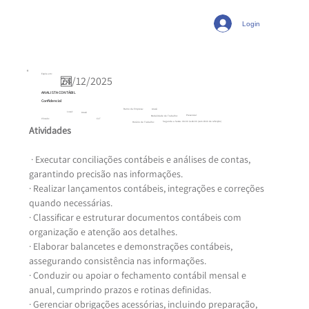
Login
Expira em:
ANALISTA CONTÁBIL
Confidencial
Ramo da Empresa:
Araxá
Local:
Araxá
Presencial
Modalidade de Trabalho:
CLT
Vínculo:
Segunda a Sexta: 08:00 às 18:00 (com 1h30 de refeição)
Horário de Trabalho:
Atividades
 · Executar conciliações contábeis e análises de contas, 
garantindo precisão nas informações.
· Realizar lançamentos contábeis, integrações e correções 
quando necessárias.
· Classificar e estruturar documentos contábeis com 
organização e atenção aos detalhes.
· Elaborar balancetes e demonstrações contábeis, 
assegurando consistência nas informações.
· Conduzir ou apoiar o fechamento contábil mensal e 
anual, cumprindo prazos e rotinas definidas.
· Gerenciar obrigações acessórias, incluindo preparação, 